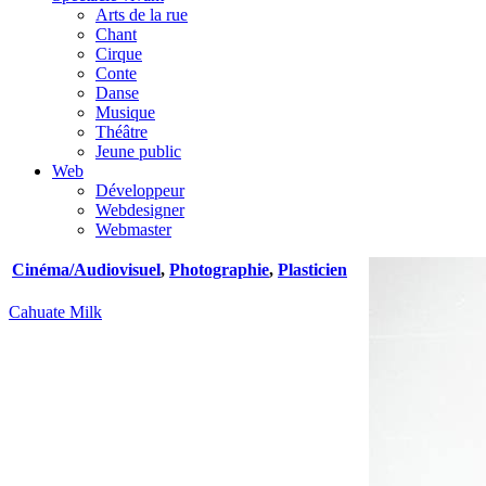
Arts de la rue
Chant
Cirque
Conte
Danse
Musique
Théâtre
Jeune public
Web
Développeur
Webdesigner
Webmaster
Cinéma/Audiovisuel
,
Photographie
,
Plasticien
Cahuate Milk