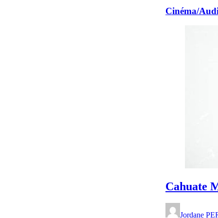
Cinéma/Audi
Cahuate M
Jordane P