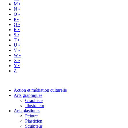
M •
N •
O •
P •
Q •
R •
S •
T •
U •
V •
W •
X •
Y •
Z
Action et médiation culturelle
Arts graphiques
Graphiste
Illustrateur
Arts plastiques
Peintre
Plasticien
Sculpteur