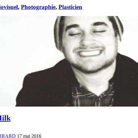
ovisuel
,
Photographie
,
Plasticien
ilk
ERRARD
17 mai 2016