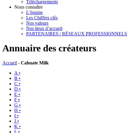
Téléchargements
Nous connaître
L’équipe
Les Chiffres clés
Nos valeurs
Nos lieux d’accueil
PARTENAIRES / RÉSEAUX PROFESSIONNELS
Annuaire des créateurs
Accueil
-
Cahuate Milk
A •
B •
C •
D •
E •
F •
G •
H •
I •
J •
K •
L •