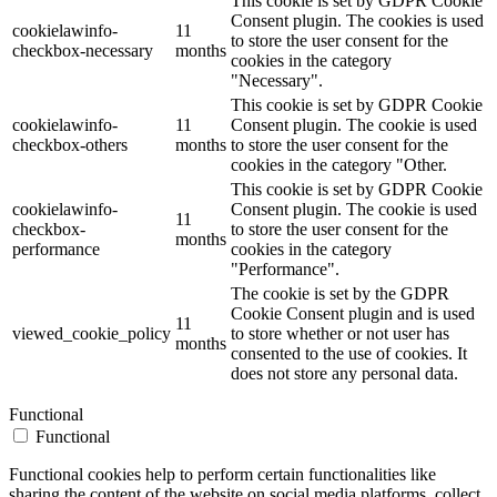
This cookie is set by GDPR Cookie
Consent plugin. The cookies is used
cookielawinfo-
11
to store the user consent for the
checkbox-necessary
months
cookies in the category
"Necessary".
This cookie is set by GDPR Cookie
cookielawinfo-
11
Consent plugin. The cookie is used
checkbox-others
months
to store the user consent for the
cookies in the category "Other.
This cookie is set by GDPR Cookie
cookielawinfo-
Consent plugin. The cookie is used
11
checkbox-
to store the user consent for the
months
performance
cookies in the category
"Performance".
The cookie is set by the GDPR
Cookie Consent plugin and is used
11
viewed_cookie_policy
to store whether or not user has
months
consented to the use of cookies. It
does not store any personal data.
Functional
Functional
Functional cookies help to perform certain functionalities like
sharing the content of the website on social media platforms, collect