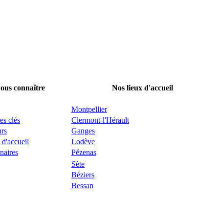
ous connaître
Nos lieux d'accueil
Montpellier
es clés
Clermont-l'Hérault
urs
Ganges
 d'accueil
Lodève
naires
Pézenas
Sète
Béziers
Bessan