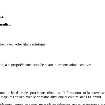
te.
seiller
.
en avec votre filière artistique.
n, à la propriété intellectuelle et aux questions administratives.
unique les dates des prochaines réunions d’information sur la couveuse,
majeures en lien avec le domaine artistique et culturel dans l’Hérault.
ateurs : expos, concerts, marchés de créateurs, stages, recherche d’atel