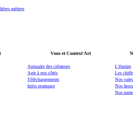
lières métiers
t
Vous et Context'Art
N
Annuaire des créateurs
L'équipe
Agir à nos côtés
Les chiffr
Téléchargements
Nos vale
Infos pratiques
Nos lieux
Nos parte