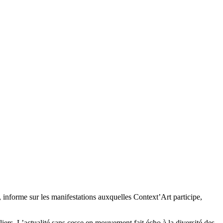
 informe sur les manifestations auxquelles Context’Art participe,
iers. L’actualité sans cesse en mouvement fait écho à la diversité des