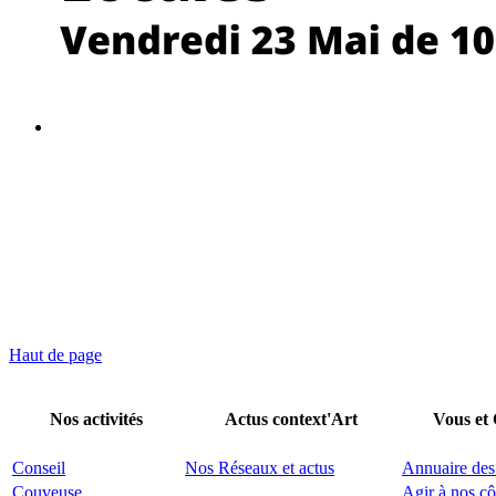
Haut de page
Nos activités
Actus context'Art
Vous et
Conseil
Nos Réseaux et actus
Annuaire des
Couveuse
Agir à nos cô