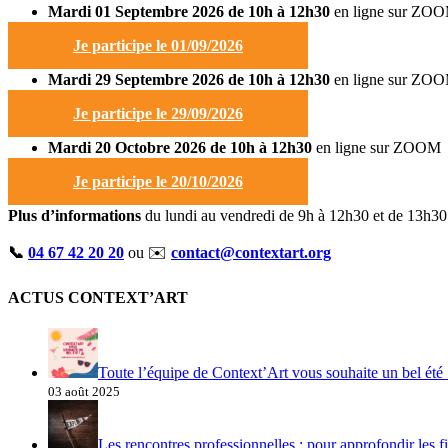
Mardi 01 Septembre 2026 de 10h à 12h30
en ligne sur ZO
Je participe le 01/09/2026
Mardi 29 Septembre 2026 de 10h à 12h30
en ligne sur ZO
Je participe le 29/09/2026
Mardi 20 Octobre 2026 de 10h à 12h30
en ligne sur ZOOM
Je participe le 20/10/2026
Plus d’informations
du lundi au vendredi de 9h à 12h30 et de 13h30
📞
04 67 42 20 20
ou ✉️
contact@contextart.org
ACTUS CONTEXT’ART
Toute l’équipe de Context’Art vous souhaite un bel été 
03 août 2025
Les rencontres professionnelles : pour approfondir les fi